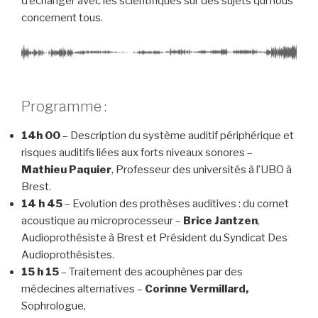
d’échanger avec les scientifiques sur des sujets qui nous
concernent tous.
Programme :
14h 00
– Description du système auditif périphérique et
risques auditifs liées aux forts niveaux sonores –
Mathieu Paquier
, Professeur des universités à l’UBO à
Brest.
14 h 45
– Evolution des prothèses auditives : du cornet
acoustique au microprocesseur –
Brice Jantzen
,
Audioprothésiste à Brest et Président du Syndicat Des
Audioprothésistes.
15 h 15
– Traitement des acouphènes par des
médecines alternatives –
Corinne Vermillard,
Sophrologue,