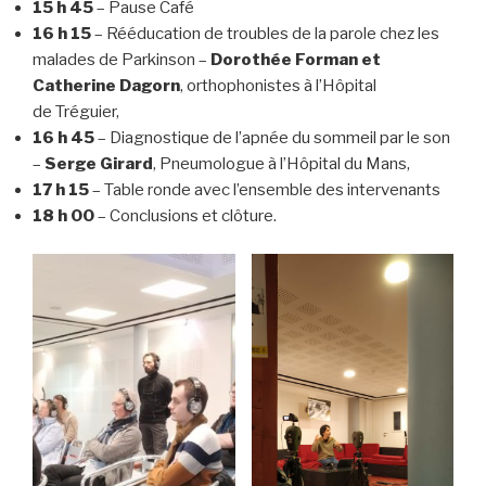
15 h 45
– Pause Café
16 h 15
– Rééducation de troubles de la parole chez les
malades de Parkinson –
Dorothée Forman et
Catherine Dagorn
, orthophonistes à l’Hôpital
de Tréguier,
16 h 45
– Diagnostique de l’apnée du sommeil par le son
–
Serge Girard
, Pneumologue à l’Hôpital du Mans,
17 h 15
– Table ronde avec l’ensemble des intervenants
18 h 00
– Conclusions et clôture.