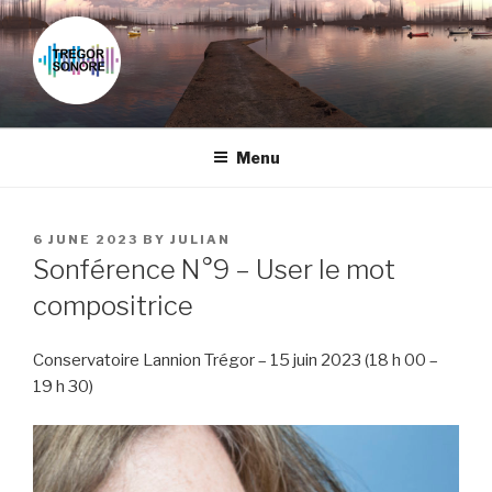
Skip
to
content
Menu
POSTED
6 JUNE 2023
BY
JULIAN
ON
Sonférence N°9 – User le mot
compositrice
Conservatoire Lannion Trégor – 15 juin 2023 (18 h 00 –
19 h 30)