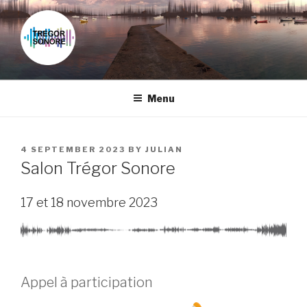
Skip
to
content
Menu
POSTED
4 SEPTEMBER 2023
BY
JULIAN
ON
Salon Trégor Sonore
17 et 18 novembre 2023
Appel à participation