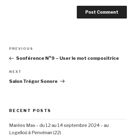
Post
Previous
PREVIOUS
navigation
Post
Sonférence N°9 – User le mot compositrice
Next
NEXT
Post
Salon Trégor Sonore
RECENT POSTS
Marées Max – du 12 au 14 septembre 2024 – au
Logelloù à Penvénan (22)