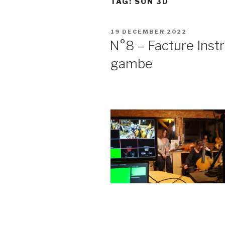
TAG:
SON 3D
POSTED
19 DECEMBER 2022
ON
N°8 – Facture Instr
gambe