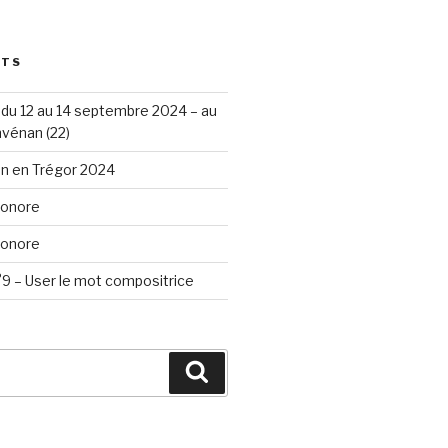
STS
du 12 au 14 septembre 2024 – au
vénan (22)
n en Trégor 2024
Sonore
Sonore
9 – User le mot compositrice
Search