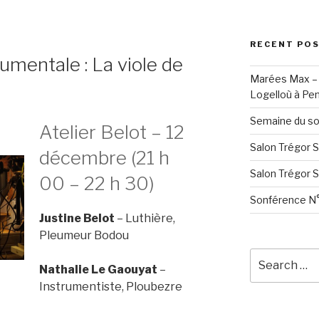
RECENT PO
umentale : La viole de
Marées Max – 
Logelloù à Pen
Semaine du so
Atelier Belot – 12
Salon Trégor 
décembre (21 h
Salon Trégor 
00 – 22 h 30)
Sonférence N°
Justine Belot
– Luthière,
Pleumeur Bodou
Search
Nathalie Le Gaouyat
–
for:
Instrumentiste, Ploubezre