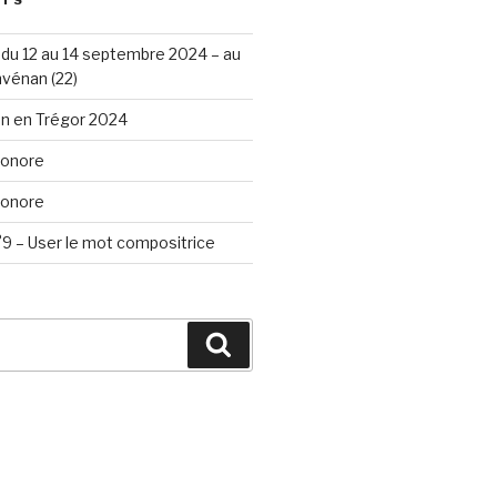
STS
du 12 au 14 septembre 2024 – au
vénan (22)
n en Trégor 2024
Sonore
Sonore
9 – User le mot compositrice
Search