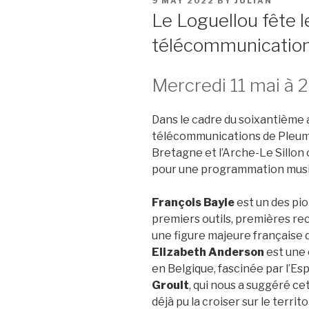
POSTED
9 MAY 2022
BY
JULIAN
ON
Le Loguellou fête 
télécommunicatio
Mercredi 11 mai à 
Dans le cadre du soixantième 
télécommunications de Pleum
Bretagne et l’Arche-Le Sillon
pour une programmation musi
François Bayle
est un des pio
premiers outils, premières re
une figure majeure française
Elizabeth Anderson
est une 
en Belgique, fascinée par l’Es
Groult
, qui nous a suggéré c
déjà pu la croiser sur le territ