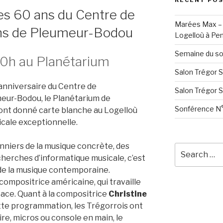
RECENT PO
les 60 ans du Centre de
Marées Max – 
ns de Pleumeur-Bodou
Logelloù à Pen
Semaine du so
20h au Planétarium
Salon Trégor 
anniversaire du Centre de
Salon Trégor 
eur-Bodou, le Planétarium de
Sonférence N°
 ont donné carte blanche au Logelloù
cale exceptionnelle.
nniers de la musique concrète, des
Search
cherches d’informatique musicale, c’est
for:
 de la musique contemporaine.
compositrice américaine, qui travaille
pace. Quant à la compositrice
Christine
ette programmation, les Trégorrois ont
oire, micros ou console en main, le