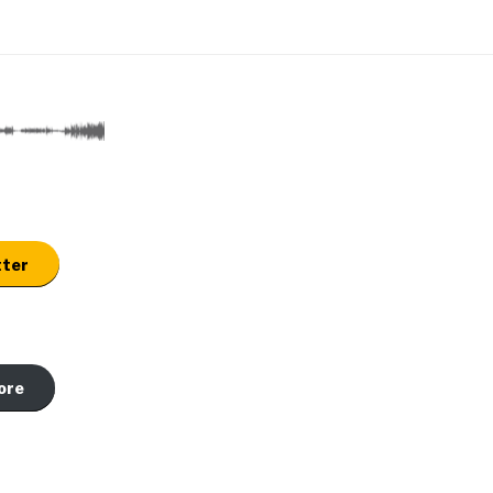
tter
ore