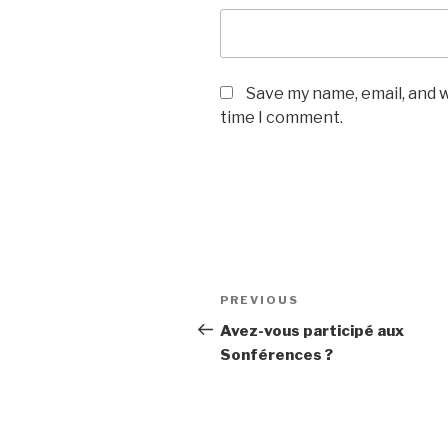
Save my name, email, and w
time I comment.
Post
Previous
PREVIOUS
navigation
Post
Avez-vous participé aux
Sonférences ?