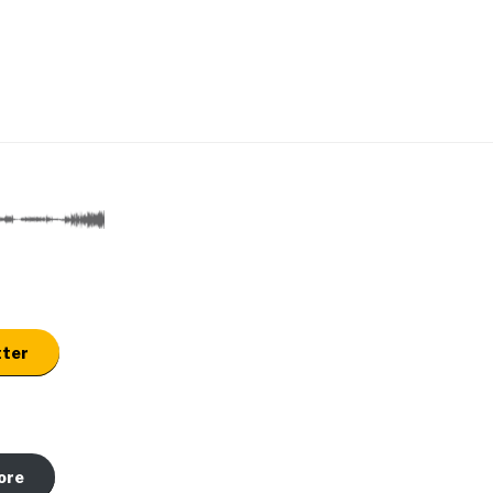
tter
ore