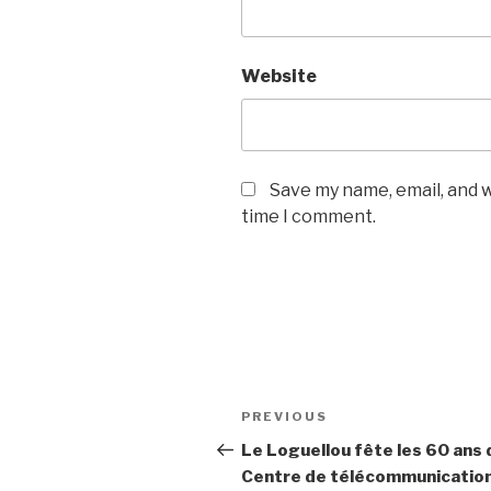
Website
Save my name, email, and w
time I comment.
Post
Previous
PREVIOUS
navigation
Post
Le Loguellou fête les 60 ans 
Centre de télécommunicatio