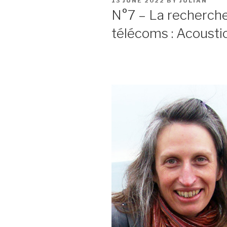
POSTED
13 JUNE 2022
BY
JULIAN
ON
N°7 – La recherche
télécoms : Acousti