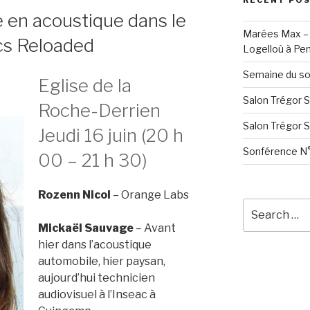
RECENT PO
 en acoustique dans le
Marées Max – 
cs Reloaded
Logelloù à Pen
Semaine du so
Eglise de la
Salon Trégor 
Roche-Derrien
Salon Trégor 
Jeudi 16 juin (20 h
Sonférence N°
00 – 21 h 30)
Rozenn Nicol
– Orange Labs
Search
for:
Mickaël Sauvage
– Avant
hier dans l’acoustique
automobile, hier paysan,
aujourd’hui technicien
audiovisuel à l’Inseac à