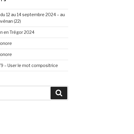
STS
du 12 au 14 septembre 2024 – au
vénan (22)
n en Trégor 2024
Sonore
Sonore
9 – User le mot compositrice
Search